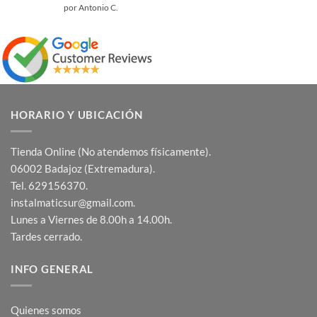
Valorado
por Antonio C.
con
5
de 5
HORARIO Y UBICACIÓN
Tienda Online (No atendemos físicamente).
06002 Badajoz (Extremadura).
Tel. 629156370.
instalmaticsur@gmail.com.
Lunes a Viernes de 8.00h a 14.00h.
Tardes cerrado.
INFO GENERAL
Quienes somos