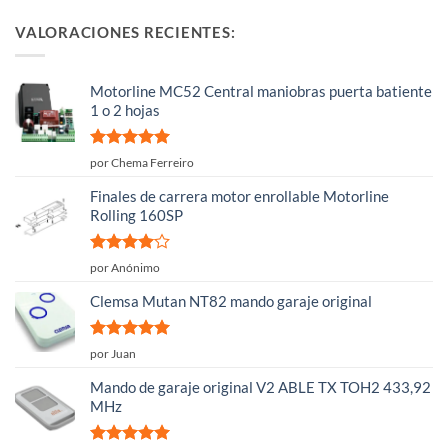
VALORACIONES RECIENTES:
Motorline MC52 Central maniobras puerta batiente
1 o 2 hojas
Valorado
por Chema Ferreiro
con
5
de 5
Finales de carrera motor enrollable Motorline
Rolling 160SP
Valorado
por Anónimo
con
4
de
5
Clemsa Mutan NT82 mando garaje original
Valorado
por Juan
con
5
de 5
Mando de garaje original V2 ABLE TX TOH2 433,92
MHz