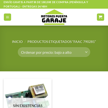
Saltar
ENVÍO GRATIS A PARTIR DE 180,00€ DE COMPRA (PENÍNSULA Y
PORTUGAL) - ENTREGAS 24/48H
al
contenido
INICIO
/
PRODUCTOS ETIQUETADOS “FAAC 790281”
SIN EXISTENCIAS