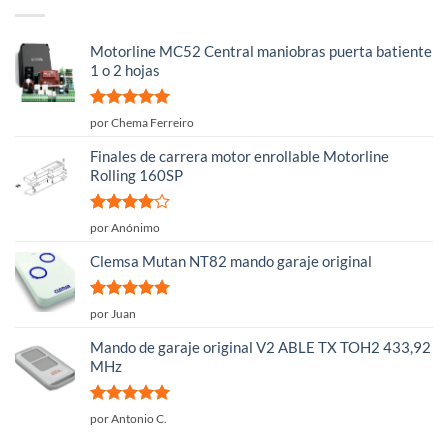
Motorline MC52 Central maniobras puerta batiente
1 o 2 hojas
Valorado
por Chema Ferreiro
con
5
de 5
Finales de carrera motor enrollable Motorline
Rolling 160SP
Valorado
por Anónimo
con
4
de
5
Clemsa Mutan NT82 mando garaje original
Valorado
por Juan
con
5
de 5
Mando de garaje original V2 ABLE TX TOH2 433,92
MHz
Valorado
por Antonio C.
con
5
de 5