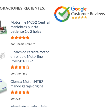
ORACIONES RECIENTES:
Motorline MC52 Central
maniobras puerta
batiente 1 o 2 hojas
Valorado
por Chema Ferreiro
con
5
de 5
Finales de carrera motor
enrollable Motorline
Rolling 160SP
Valorado
por Anónimo
con
4
de
5
Clemsa Mutan NT82
mando garaje original
Valorado
por Juan
con
5
de 5
Mando de garaje original