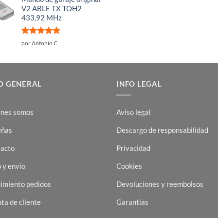
V2 ABLE TX TOH2
433,92 MHz
Valorado
por Antonio C.
con
5
de 5
O GENERAL
INFO LEGAL
nes somos
Aviso legal
eñas
Descargo de responsabilidad
acto
Privacidad
 y envío
Cookies
imiento pedidos
Devoluciones y reembolsos
ta de cliente
Garantias