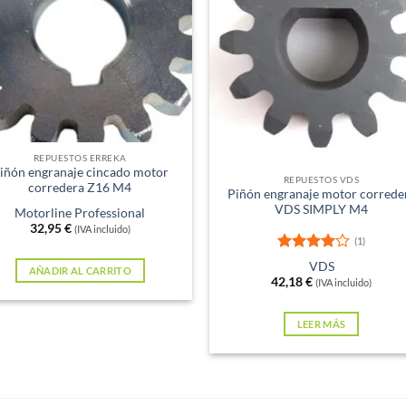
Sin existencias
REPUESTOS ERREKA
iñón engranaje cincado motor
REPUESTOS VDS
corredera Z16 M4
Piñón engranaje motor correde
VDS SIMPLY M4
Motorline Professional
32,95
€
(IVA incluido)
(1)
Valorado
VDS
AÑADIR AL CARRITO
con
4
de
42,18
€
(IVA incluido)
5
LEER MÁS