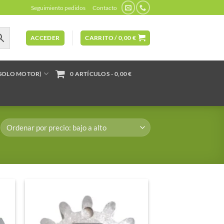
Seguimiento pedidos
Contacto
ACCEDER
CARRITO /
0,00
€
(SOLO MOTOR)
0 ARTÍCULOS
0,00 €
”