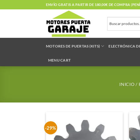
Saltar
ENVÍO GRATIS A PARTIR DE 180,00€ DE COMPRA (PE
al
contenido
MOTORES DE PUERTAS (KITS)
ELECTRÓNICA D
MENU CART
INICIO
/
-29%