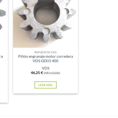
Sin existencias
REPUESTOS VDS
ra
Piñón engranaje motor corredera
VDS GEKO 400
VDS
46,25
€
(IVA incluido)
LEER MÁS