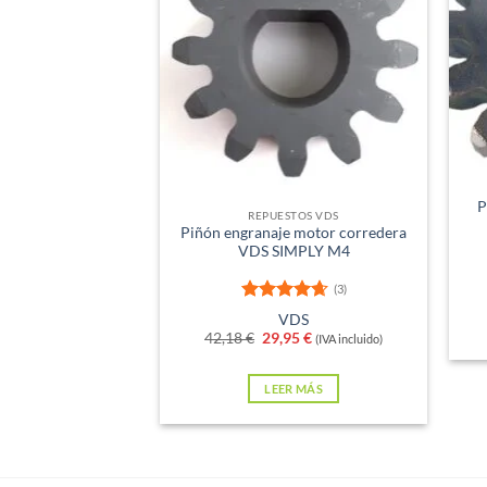
Sin existencias
P
REPUESTOS VDS
Piñón engranaje motor corredera
VDS SIMPLY M4
(3)
Valorado
VDS
con
4.67
El
El
42,18
€
29,95
€
(IVA incluido)
de 5
precio
precio
original
actual
era:
es:
LEER MÁS
42,18 €.
29,95 €.