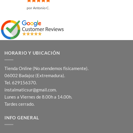
Valorado
por Antonio C.
con
5
de 5
HORARIO Y UBICACIÓN
Tienda Online (No atendemos físicamente).
06002 Badajoz (Extremadura).
Tel. 629156370.
instalmaticsur@gmail.com.
Lunes a Viernes de 8.00h a 14.00h.
Tardes cerrado.
INFO GENERAL