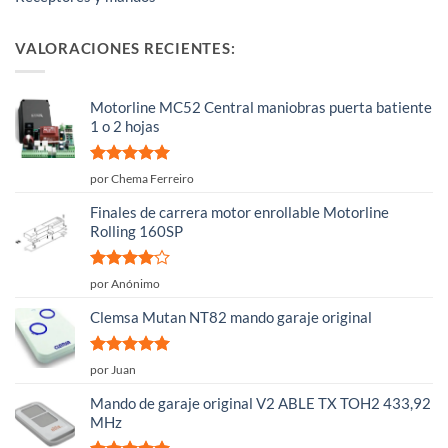
VALORACIONES RECIENTES:
Motorline MC52 Central maniobras puerta batiente
1 o 2 hojas
Valorado
por Chema Ferreiro
con
5
de 5
Finales de carrera motor enrollable Motorline
Rolling 160SP
Valorado
por Anónimo
con
4
de
5
Clemsa Mutan NT82 mando garaje original
Valorado
por Juan
con
5
de 5
Mando de garaje original V2 ABLE TX TOH2 433,92
MHz