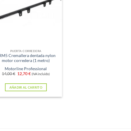
PUERTA CORREDERA
RM5 Cremallera dentada nylon
motor corredera (1 metro)
Motorline Professional
El
El
14,00
€
12,70
€
(IVA incluido)
precio
precio
original
actual
era:
es:
AÑADIR AL CARRITO
14,00 €.
12,70 €.