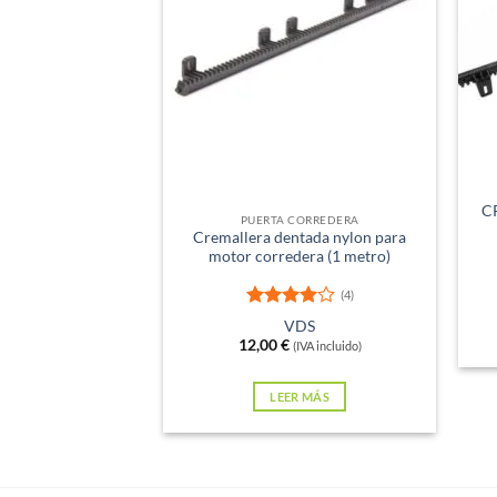
Sin existencias
C
PUERTA CORREDERA
Cremallera dentada nylon para
motor corredera (1 metro)
(4)
Valorado
VDS
con
4
de
12,00
€
(IVA incluido)
5
LEER MÁS