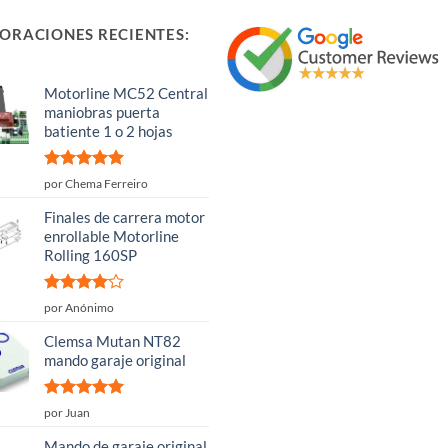
ORACIONES RECIENTES:
Motorline MC52 Central
maniobras puerta
batiente 1 o 2 hojas
Valorado
por Chema Ferreiro
con
5
de 5
Finales de carrera motor
enrollable Motorline
Rolling 160SP
Valorado
por Anónimo
con
4
de
5
Clemsa Mutan NT82
mando garaje original
Valorado
por Juan
con
5
de 5
Mando de garaje original