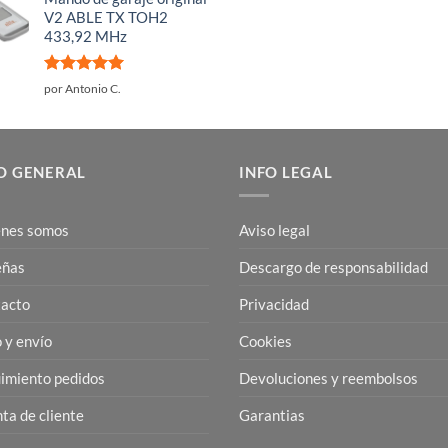
V2 ABLE TX TOH2
433,92 MHz
Valorado
por Antonio C.
con
5
de 5
O GENERAL
INFO LEGAL
nes somos
Aviso legal
eñas
Descargo de responsabilidad
acto
Privacidad
 y envío
Cookies
imiento pedidos
Devoluciones y reembolsos
ta de cliente
Garantias