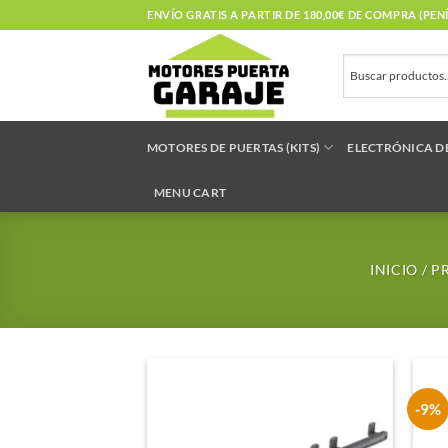
Saltar
ENVÍO GRATIS A PARTIR DE 180,00€ DE COMPRA (PE
al
contenido
MOTORES DE PUERTAS (KITS)
ELECTRÓNICA D
MENU CART
INICIO
/
PR
-9%