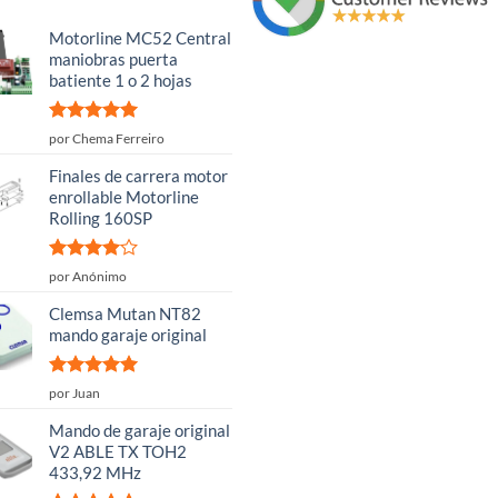
Motorline MC52 Central
maniobras puerta
batiente 1 o 2 hojas
Valorado
por Chema Ferreiro
con
5
de 5
Finales de carrera motor
enrollable Motorline
Rolling 160SP
Valorado
por Anónimo
con
4
de
5
Clemsa Mutan NT82
mando garaje original
Valorado
por Juan
con
5
de 5
Mando de garaje original
V2 ABLE TX TOH2
433,92 MHz