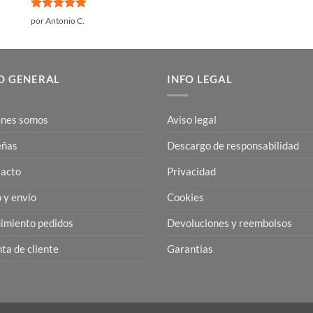
Valorado
por Antonio C.
con
5
de 5
O GENERAL
INFO LEGAL
nes somos
Aviso legal
eñas
Descargo de responsabilidad
acto
Privacidad
 y envío
Cookies
imiento pedidos
Devoluciones y reembolsos
ta de cliente
Garantias