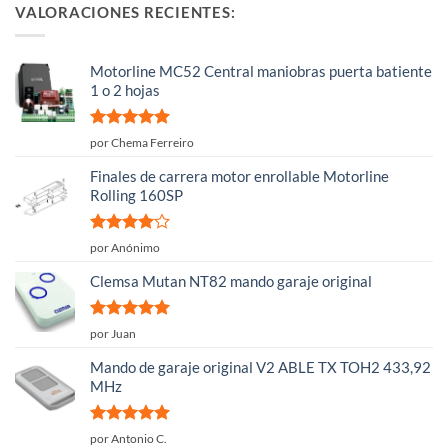
VALORACIONES RECIENTES:
Motorline MC52 Central maniobras puerta batiente
1 o 2 hojas
Valorado
por Chema Ferreiro
con
5
de 5
Finales de carrera motor enrollable Motorline
Rolling 160SP
Valorado
por Anónimo
con
4
de
5
Clemsa Mutan NT82 mando garaje original
Valorado
por Juan
con
5
de 5
Mando de garaje original V2 ABLE TX TOH2 433,92
MHz
Valorado
por Antonio C.