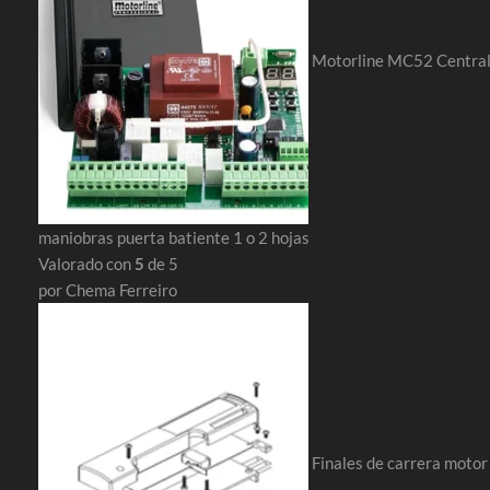
Motorline MC52 Centra
maniobras puerta batiente 1 o 2 hojas
Valorado con
5
de 5
por Chema Ferreiro
Finales de carrera motor