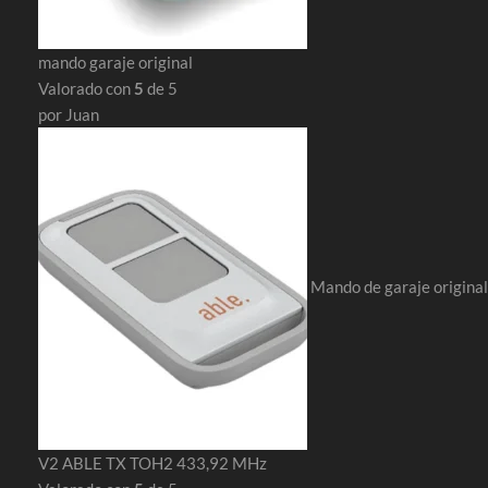
mando garaje original
Valorado con
5
de 5
por Juan
Mando de garaje original
V2 ABLE TX TOH2 433,92 MHz