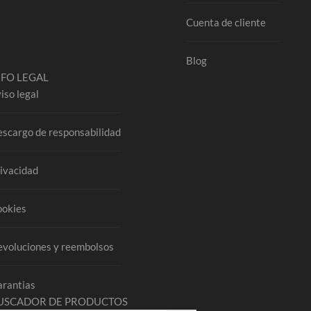
Cuenta de cliente
Blog
NFO LEGAL
iso legal
scargo de responsabilidad
ivacidad
ookies
voluciones y reembolsos
rantias
USCADOR DE PRODUCTOS