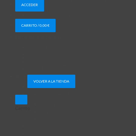
Motores puertas basculantes contrapesadas
ACCEDER
Motores puertas seccionales industriales
Motores persianas y toldos
Barreras automáticas
CARRITO /
0,00
€
Puertas correderas de cristales
Electrónica de control
Mandos de garaje a distancia para puertas
Cuadros de control
Radio receptores
No hay productos en el carrito.
Wifi y domótica
Accesorios automatismos
VOLVER A LA TIENDA
Accesorios generales
Accesorios de seguridad
Fotocélulas
Carrito
Cerraduras eléctricas
Bandas mecánicas de seguridad
Kit alimentación solar
Repuestos