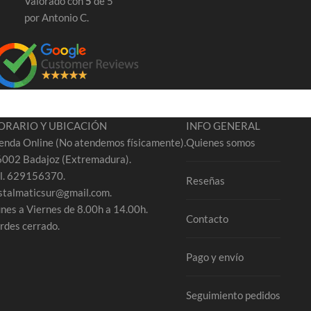
Valorado con
5
de 5
por Antonio C.
ORARIO Y UBICACIÓN
INFO GENERAL
enda Online (No atendemos físicamente).
Quienes somos
002 Badajoz (Extremadura).
l. 629156370.
Reseñas
stalmaticsur@gmail.com.
nes a Viernes de 8.00h a 14.00h.
Contacto
rdes cerrado.
Pago y envío
Seguimiento pedidos