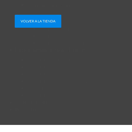
Accesorios para puertas
No hay productos en el carrito.
Puerta corredera
VOLVER A LA TIENDA
Puertas batientes
Puertas enrollables y persianas
Puertas seccionales y basculantes de muelles
Puerta basculante contrapesos
Motores de puertas (SOLO MOTOR)
Motor puerta corredera
Motor puerta enrollable
Motor puerta abatible
Motor puerta seccional o basculante de muelles
Motor persiana y toldo
Motor puerta basculante contrapesada
0 artículos
0,00 €
Menu Cart
Inicio
/
Productos etiquetados “motor corredera 800kg motorline”