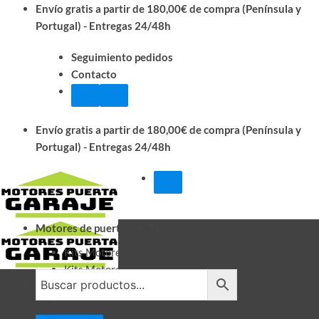
Saltar
Envío gratis a partir de 180,00€ de compra (Península y
al
Portugal) - Entregas 24/48h
contenido
Seguimiento pedidos
Contacto
Envío gratis a partir de 180,00€ de compra (Península y
Portugal) - Entregas 24/48h
Motores de puertas (KITS)
Kits Motores puerta corredera
Kits Motores puertas abatibles
Motores puertas seccionales y basculantes de muelles
Motores puertas enrollables