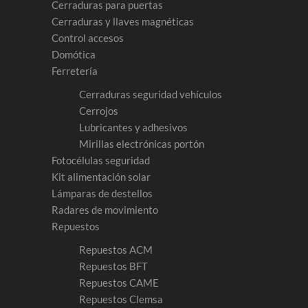
ir
Cerraduras para puertas
Cerraduras y llaves magnéticas
Control accesos
na
Domótica
Ferretería
ucto
Cerraduras seguridad vehículos
Cerrojos
Lubricantes y adhesivos
Mirillas electrónicas portón
Fotocélulas seguridad
Kit alimentación solar
Lámparas de destellos
Radares de movimiento
Repuestos
Repuestos ACM
Repuestos BFT
Repuestos CAME
Repuestos Clemsa