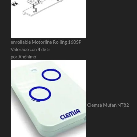
enrollable Motorline Rolling 160SP
Valorado con
4
de 5
por Anónimo
Clemsa Mutan NT82