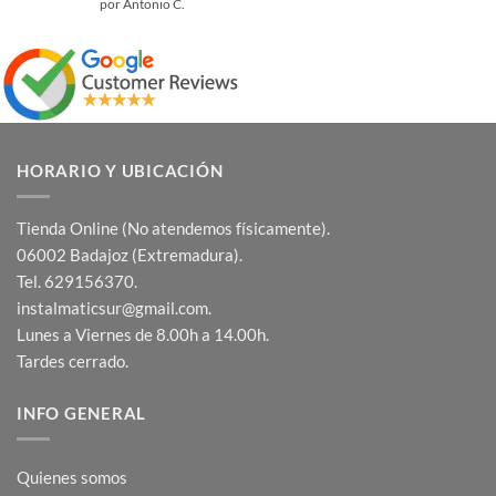
Valorado
por Antonio C.
con
5
de 5
HORARIO Y UBICACIÓN
Tienda Online (No atendemos físicamente).
06002 Badajoz (Extremadura).
Tel. 629156370.
instalmaticsur@gmail.com.
Lunes a Viernes de 8.00h a 14.00h.
Tardes cerrado.
INFO GENERAL
Quienes somos