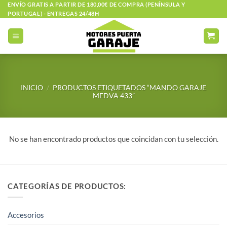
Saltar
ENVÍO GRATIS A PARTIR DE 180,00€ DE COMPRA (PENÍNSULA Y
PORTUGAL) - ENTREGAS 24/48H
al
contenido
INICIO
/
PRODUCTOS ETIQUETADOS “MANDO GARAJE
MEDVA 433”
No se han encontrado productos que coincidan con tu selección.
CATEGORÍAS DE PRODUCTOS:
Accesorios