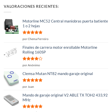
VALORACIONES RECIENTES:
Motorline MC52 Central maniobras puerta batiente
1 o 2 hojas
Valorado
por Chema Ferreiro
con
5
de 5
Finales de carrera motor enrollable Motorline
Rolling 160SP
Valorado
por Anónimo
con
4
de
5
Clemsa Mutan NT82 mando garaje original
Valorado
por Juan
con
5
de 5
Mando de garaje original V2 ABLE TX TOH2 433,92
MHz