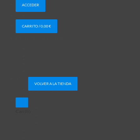
Motores puertas basculantes contrapesadas
ACCEDER
Motores puertas seccionales industriales
Motores persianas y toldos
Barreras automáticas
CARRITO /
0,00
€
Puertas correderas de cristales
Electrónica de control
Mandos de garaje a distancia para puertas
Cuadros de control
Radio receptores
No hay productos en el carrito.
Wifi y domótica
Accesorios automatismos
VOLVER A LA TIENDA
Accesorios generales
Accesorios de seguridad
Fotocélulas
Carrito
Cerraduras eléctricas
Bandas mecánicas de seguridad
Kit alimentación solar
Repuestos