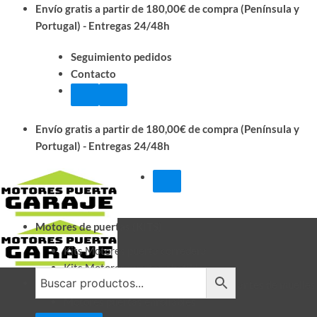
Saltar
Envío gratis a partir de 180,00€ de compra (Península y
al
Portugal) - Entregas 24/48h
contenido
Seguimiento pedidos
Contacto
Envío gratis a partir de 180,00€ de compra (Península y
Portugal) - Entregas 24/48h
Motores de puertas (KITS)
Kits Motores puerta corredera
Kits Motores puertas abatibles
Motores puertas seccionales y basculantes de muelles
Motores puertas enrollables