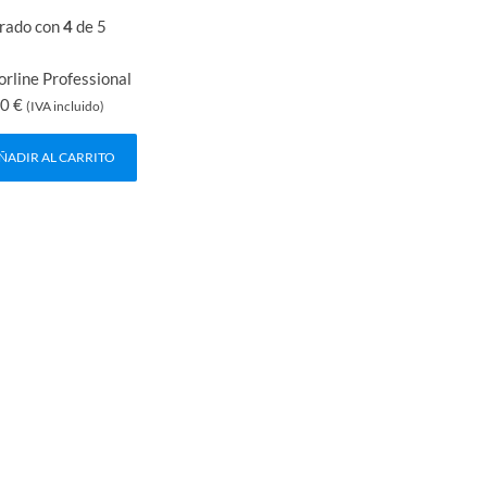
rado con
4
de 5
rline Professional
00
€
(IVA incluido)
ÑADIR AL CARRITO