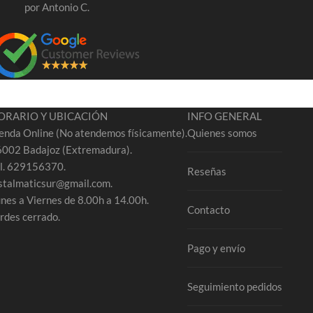
por Antonio C.
ORARIO Y UBICACIÓN
INFO GENERAL
enda Online (No atendemos físicamente).
Quienes somos
002 Badajoz (Extremadura).
l. 629156370.
Reseñas
stalmaticsur@gmail.com.
nes a Viernes de 8.00h a 14.00h.
Contacto
rdes cerrado.
Pago y envío
Seguimiento pedidos