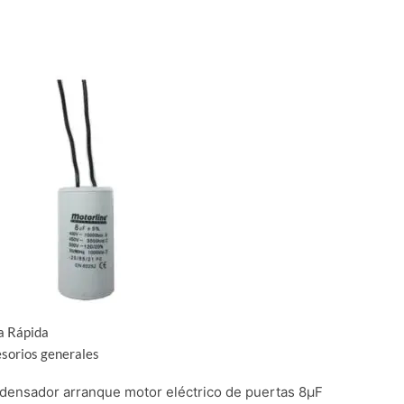
a Rápida
sorios generales
densador arranque motor eléctrico de puertas 8μF