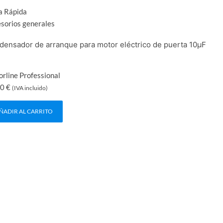
a Rápida
sorios generales
densador de arranque para motor eléctrico de puerta 10μF
rline Professional
00
€
(IVA incluido)
ÑADIR AL CARRITO