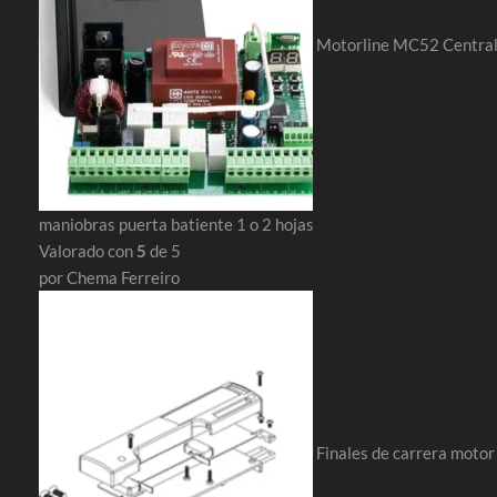
Motorline MC52 Centra
maniobras puerta batiente 1 o 2 hojas
Valorado con
5
de 5
por Chema Ferreiro
Finales de carrera motor