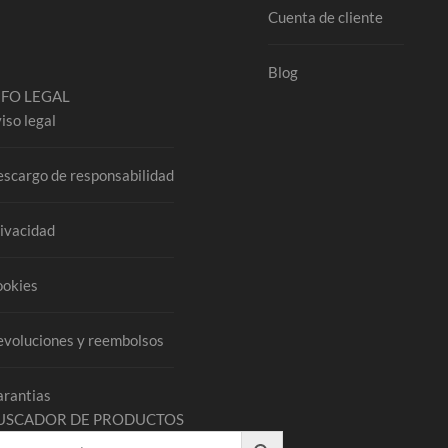
Cuenta de cliente
Blog
NFO LEGAL
iso legal
scargo de responsabilidad
ivacidad
ookies
voluciones y reembolsos
rantias
USCADOR DE PRODUCTOS