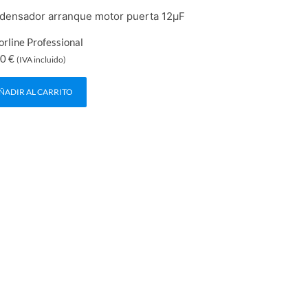
densador arranque motor puerta 12μF
rline Professional
00
€
(IVA incluido)
ÑADIR AL CARRITO