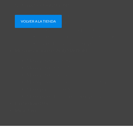
Accesorios para puertas
No hay productos en el carrito.
Puerta corredera
VOLVER A LA TIENDA
Puertas batientes
Puertas enrollables y persianas
Puertas seccionales y basculantes de muelles
Puerta basculante contrapesos
Motores de puertas (SOLO MOTOR)
Motor puerta corredera
Motor puerta enrollable
Motor puerta abatible
Motor puerta seccional o basculante de muelles
Motor persiana y toldo
Motor puerta basculante contrapesada
0 artículos
0,00 €
Menu Cart
Inicio
/
Productos etiquetados “condensador motor puerta corredera”