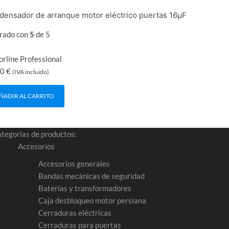
densador de arranque motor eléctrico puertas 16μF
rado con
5
de 5
rline Professional
00
€
(IVA incluido)
ÑADIR AL CARRITO
tegorías de productos:
Accesorios
Accesorios generales
Bandas mecánicas de seguridad
Baterías y transformadores
Caja desbloqueo motor persiana
Cerraduras eléctricas
Cerraduras para puertas